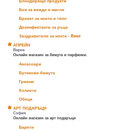
Блондиращи продукти
Боя за вежди и мигли
Брокат за нокти и тяло
Дезинфектанти за ръце
Заздравители за нокти - Base
АПРЕЙН
Варна
Онлайн магазин за бижута и парфюми.
Аксесоари
Бутикови бижута
Гривни
Колиета
Обеци
АРТ ПОДАРЪЦИ
София
Oнлайн магазин за арт подаръци
Барети