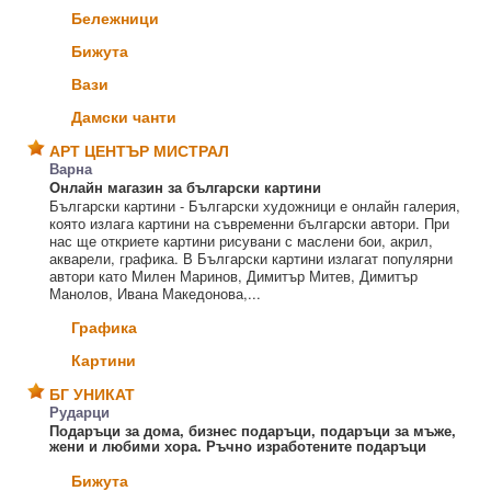
Бележници
Бижута
Вази
Дамски чанти
АРТ ЦЕНТЪР МИСТРАЛ
Варна
Oнлайн магазин за български картини
Български картини - Български художници е онлайн галерия,
която излага картини на съвременни български автори. При
нас ще откриете картини рисувани с маслени бои, акрил,
акварели, графика. В Български картини излагат популярни
автори като Милен Маринов, Димитър Митев, Димитър
Манолов, Ивана Македонова,...
Графика
Картини
БГ УНИКАТ
Рударци
Подаръци за дома, бизнес подаръци, подаръци за мъже,
жени и любими хора. Ръчно изработените подаръци
Бижута