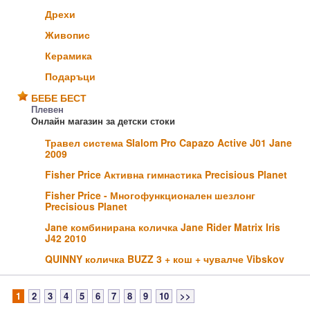
Дрехи
Живопис
Керамика
Подаръци
БЕБЕ БЕСТ
Плевен
Онлайн магазин за детски стоки
Травел система Slalom Pro Capazo Active J01 Jane
2009
Fisher Price Активна гимнастика Precisious Planet
Fisher Price - Многофункционален шезлонг
Precisious Planet
Jane комбинирана количка Jane Rider Matrix Iris
J42 2010
QUINNY количка BUZZ 3 + кош + чувалче Vibskov
1
2
3
4
5
6
7
8
9
10
>>