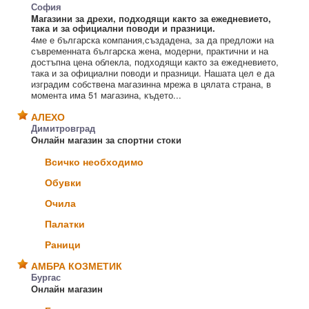
София
Mагазини за дрехи, подходящи както за ежедневието,
така и за официални поводи и празници.
4ме е българска компания,създадена, за да предложи на
съвременната българска жена, модерни, практични и на
достъпна цена облекла, подходящи както за ежедневието,
така и за официални поводи и празници. Нашата цел е да
изградим собствена магазинна мрежа в цялата страна, в
момента има 51 магазина, където...
АЛЕХО
Димитровград
Oнлайн магазин за спортни стоки
Всичко необходимо
Обувки
Очила
Палатки
Раници
АМБРА КОЗМЕТИК
Бургас
Онлайн магазин