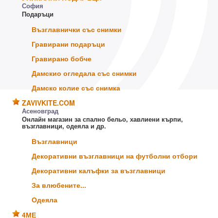
София
Подаръци
Възглавнички със снимки
Гравирани подаръци
Гравирано бобче
Дамскио огледала със снимки
Дамско колие със снимка
ZAVIVKITE.COM
Асеновград
Онлайн магазин за спално бельо, хавлиени кърпи,
възглавници, одеяла и др.
Възглавници
Декоративни възглавници на футболни отбори
Декоративни калъфки за възглавници
За влюбените...
Одеяла
4МЕ